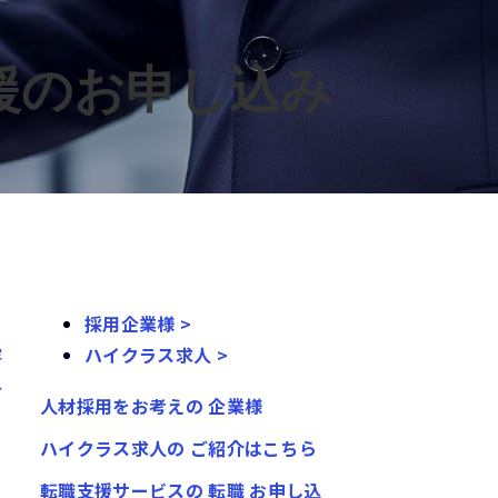
援のお申し込み
採用企業様 >
容
ハイクラス求人 >
ル
人材採用をお考えの
企業様
ハイクラス求人の
ご紹介はこちら
転職支援サービスの
転職
お申し込