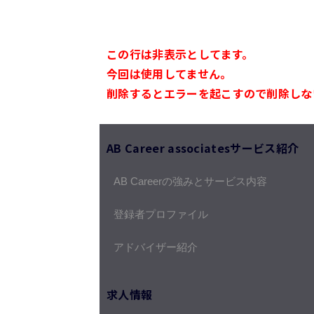
この行は非表示としてます。
今回は使用してません。
削除するとエラーを起こすので削除しな
AB Career associatesサービス紹介
AB Careerの強みとサービス内容
登録者プロファイル
アドバイザー紹介
求人情報