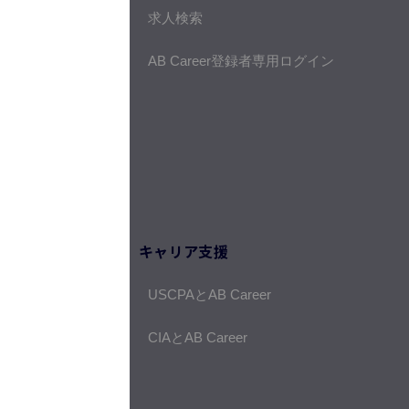
求人検索
AB Career登録者専用ログイン
キャリア支援
USCPAとAB Career
CIAとAB Career