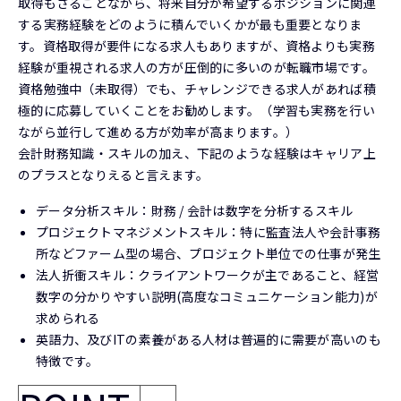
取得もさることながら、将来自分が希望するポジションに関連
する実務経験をどのように積んでいくかが最も重要となりま
す。資格取得が要件になる求人もありますが、資格よりも実務
経験が重視される求人の方が圧倒的に多いのが転職市場です。
資格勉強中（未取得）でも、チャレンジできる求人があれば積
極的に応募していくことをお勧めします。（学習も実務を行い
ながら並行して進める方が効率が高まります。）
会計財務知識・スキルの加え、下記のような経験はキャリア上
のプラスとなりえると言えます。
データ分析スキル：財務 / 会計は数字を分析するスキル
プロジェクトマネジメントスキル：特に監査法人や会計事務
所などファーム型の場合、プロジェクト単位での仕事が発生
法人折衝スキル：クライアントワークが主であること、経営
数字の分かりやすい説明(高度なコミュニケーション能力)が
求められる
英語力、及びITの素養がある人材は普遍的に需要が高いのも
特徴です。