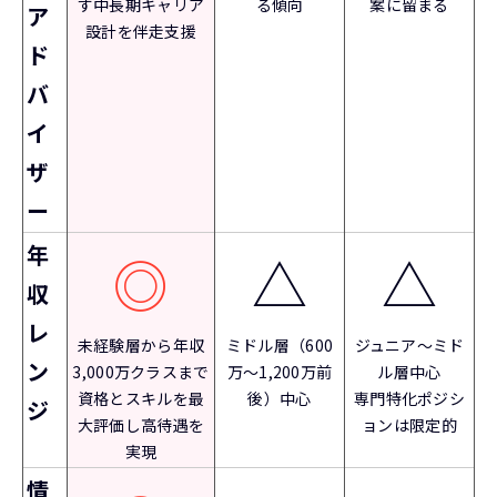
す中長期キャリア
る傾向
案に留まる
ア
設計を伴走支援
ド
バ
イ
ザ
ー
年
◎
△
△
収
レ
未経験層から年収
ミドル層（600
ジュニア〜ミド
ン
3,000万クラスまで
万〜1,200万前
ル層中心
資格とスキルを最
後）中心
専門特化ポジシ
ジ
大評価し高待遇を
ョンは限定的
実現
情