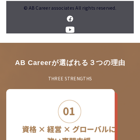
© AB Career associates All rights reserved.
AB Careerが選ばれる３つの理由
THREE STRENGTHS