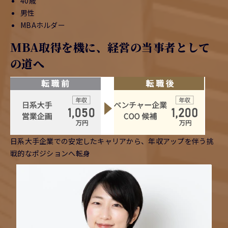
40歳
男性
MBAホルダー
MBA取得を機に、経営の当事者として
の道へ
日系大手企業での安定したキャリアから、年収アップを伴う挑
戦的なポジションへ転身