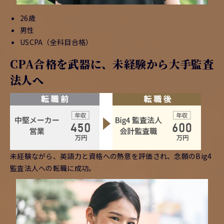
26歳
男性
USCPA（全科目合格）
CPA合格を武器に、未経験から大手監査
法人へ
未経験ながら、英語力と資格への熱意を評価され、念願のBig4
監査法人への転職に成功。