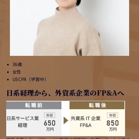
36歳
女性
USCPA（学習中）
日系経理から、外資系企業のFP&Aへ