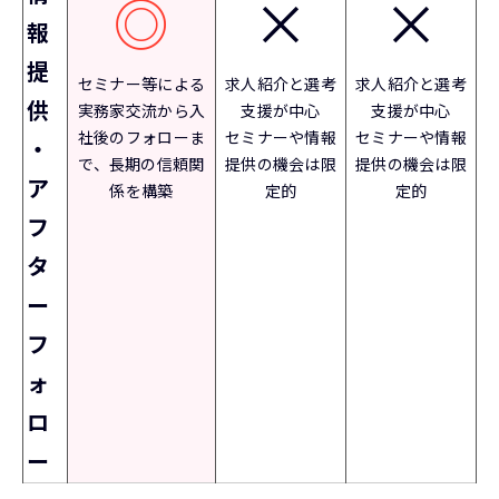
◎
×
×
報
提
セミナー等による
求人紹介と選考
求人紹介と選考
供
実務家交流から入
支援が中心
支援が中心
社後のフォローま
セミナーや情報
セミナーや情報
・
で、長期の信頼関
提供の機会は限
提供の機会は限
ア
係を構築
定的
定的
フ
タ
ー
フ
ォ
ロ
ー