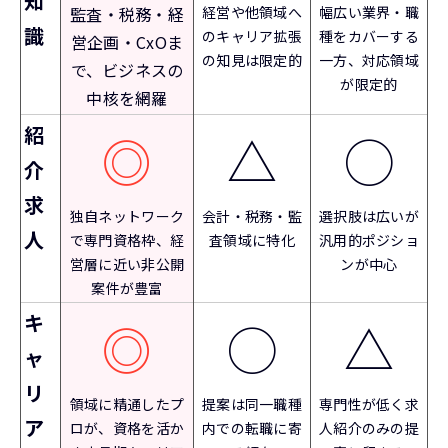
知
監査・税務・経
経営や他領域へ
幅広い業界・職
識
のキャリア拡張
種をカバーする
営企画・CxOま
の知見は限定的
一方、対応領域
で、ビジネスの
が限定的
中核を網羅
紹
◎
△
◯
介
求
独自ネットワーク
会計・税務・監
選択肢は広いが
人
で専門資格枠、経
査領域に特化
汎用的ポジショ
営層に近い非公開
ンが中心
案件が豊富
キ
◎
◯
△
ャ
リ
領域に精通したプ
提案は同一職種
専門性が低く求
ア
ロが、資格を活か
内での転職に寄
人紹介のみの提