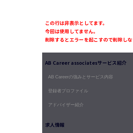
この行は非表示としてます。
今回は使用してません。
削除するとエラーを起こすので削除しな
AB Career associatesサービス紹介
AB Careerの強みとサービス内容
登録者プロファイル
アドバイザー紹介
求人情報