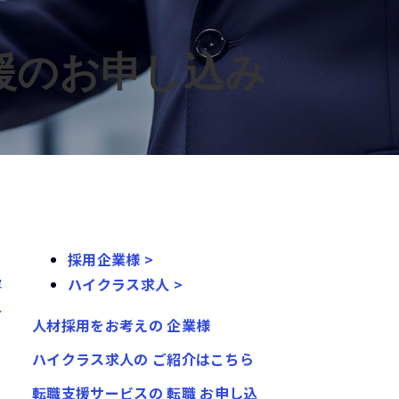
援のお申し込み
採用企業様 >
容
ハイクラス求人 >
ル
人材採用をお考えの
企業様
ハイクラス求人の
ご紹介はこちら
転職支援サービスの
転職
お申し込