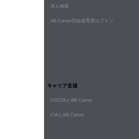
求人検索
AB Career登録者専用ログイン
キャリア支援
USCPAとAB Career
CIAとAB Career