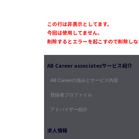
この行は非表示としてます。
今回は使用してません。
削除するとエラーを起こすので削除しな
AB Career associatesサービス紹介
AB Careerの強みとサービス内容
登録者プロファイル
アドバイザー紹介
求人情報