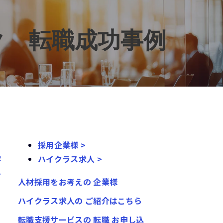
ク　転職成功事例
採用企業様 >
容
ハイクラス求人 >
ル
人材採用をお考えの
企業様
ハイクラス求人の
ご紹介はこちら
転職支援サービスの
転職
お申し込