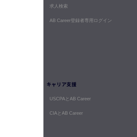
求人検索
AB Career登録者専用ログイン
キャリア支援
USCPAとAB Career
CIAとAB Career