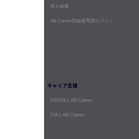
求人検索
AB Career登録者専用ログイン
キャリア支援
USCPAとAB Career
CIAとAB Career