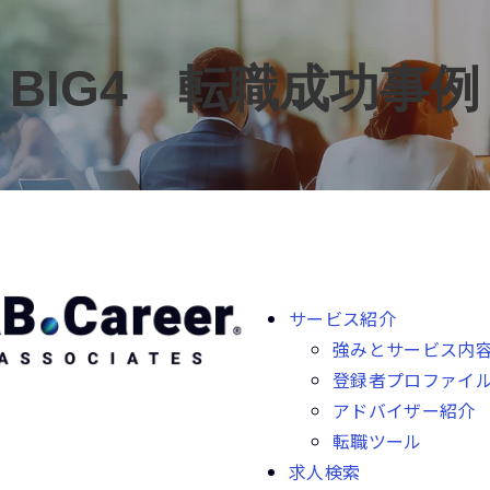
BIG4　転職成功事例
サービス紹介
強みとサービス内
登録者プロファイ
アドバイザー紹介
転職ツール
求人検索