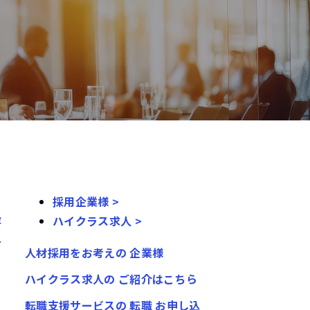
採用企業様 >
容
ハイクラス求人 >
ル
人材採用をお考えの
企業様
ハイクラス求人の
ご紹介はこちら
転職支援サービスの
転職
お申し込