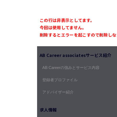
この行は非表示としてます。
今回は使用してません。
削除するとエラーを起こすので削除しな
AB Career associatesサービス紹介
AB Careerの強みとサービス内容
登録者プロファイル
アドバイザー紹介
求人情報