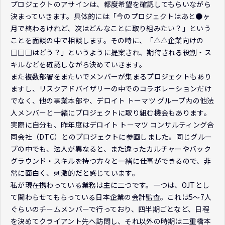
プロジェクトのアサインは、都度希望を確認してもらいながら
決まっていきます。具体的には「今のプロジェクトはあと●ヶ
月で終わるけれど、次はどんなことに取り組みたい？」という
ことを面談の中で相談します。その時に、「△△企業向けの
□□□はどう？」というように提案され、期待される役割・ス
キルなどを確認しながら決めていきます。
また複数部署をまたいでメンバーが集まるプロジェクトもあり
ますし、リスクアドバイザリーの中でのコラボレーションだけ
でなく、他の事業本部や、デロイト トーマツ グループ内の他法
人メンバーと一緒にプロジェクトに取り組む機会もあります。
実際に自分も、昨年度はデロイト トーマツ コンサルティング合
同会社（DTC）とのプロジェクトに参画しました。同じグルー
プの中でも、法人が異なると、また違ったカルチャーやバック
グラウンド・スキルを持つ方々と一緒に仕事ができるので、非
常に面白く、刺激的だと感じています。
私が現在携わっている業務は主に二つです。一つは、OJTとし
て関わらせてもらっている日本企業の会計監査。これは5～7人
ぐらいのチームメンバーで行っており、四半期ごとなど、日程
を決めてクライアント先へ訪問し、それ以外の時期は二重橋本