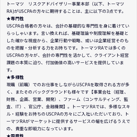
トーマツ リスクアドバイザリー事業本部（以下、トーマツ
RA)がUSCPAの方々に期待することは、主に以下の3点です。
★専門性
USCPA合格者の方々は、会計の基礎的な専門性を身に着けてい
らっしゃいます。言い換えれば、基礎理論や制度理解を基礎と
した確かな視座から、企業行動や戦略、或いは企業経営そのも
のを把握・分析する力をお持ちです。トーマツRAでは多くの
USCPAの方々が、会計の専門性を活かして、クライアント経営
課題の本質に迫り、付加価値の高いサービスを提供していま
す。
★多様性
現職（前職）でのお仕事をしながらUSCPAを取得される方が多
く、またそのバックグラウンドも様々です【事業会社（経理、
財務、企画、営業、開発）、ファーム（コンサルティング、監
査、IT）、官公庁、金融機関】。トーマツRAでは、多様なスキ
ル・経験をお持ちのUSCPAの方々にご入社いただいており、ト
ーマツRAがマーケットに提供するサービスの幅を広げるうえで
の、貴重な即戦力になっています。
★国際性