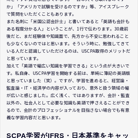
か」「アメリカで試験を受けるのですか」等、アイスブレーク
で質問をいただくこともあります。
また名刺に「米国公認会計士」と書いてあると「英語も会計も
ある程度分かる人」ということが、1行で伝わります。30歳前
後だと、まだ経験値や知識面で、先方から不安に思われること
も少なくないのではと思います。そういう時に、勉強してきて
いる人だと認識していただけるのは、USCPA取得のメリットだ
と思っています。
加えて「英語で幅広い知識を学習できる」という点が大きいで
す。私自身、USCPA学習を開始する前は、単純に簿記の英語版
と思っていました（笑）。ですが、学習を進めると、経営論・
監査論・IT・経済学の内容が入っており、意外と扱う領域の幅
が広いと感じました。広く浅く、ではありますが、会計・監査
以外の、社会人として必要な知識も英語で押さえることができ
るので、会計のプロフェッショナルを目指さない場合でも有意
義な学習内容だと思います。
SCPA学習がIFRS・日本基準をキャッ