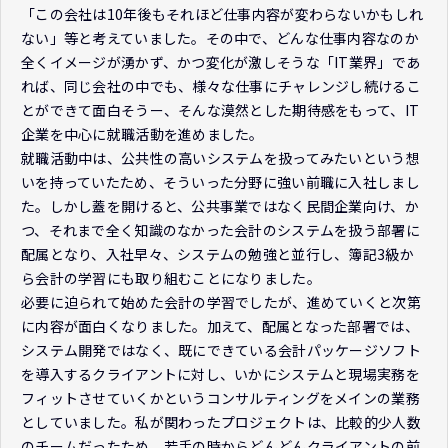
「この会社は10年後もそれほど仕事内容が変わらないかもしれ
ない」等と考えていました。その中で、どんな仕事内容なのか
全くイメージが湧かず、かつ変化が激しそうな「IT業界」であ
れば、同じ会社の中でも、様々な仕事にチャレンジし続けるこ
とができて面白そうー、そんな漠然とした期待感をもって、IT
企業を中心に就職活動を進めました。
就職活動中は、公共性の高いシステムを扱ってみたいという想
いを持っていたため、そういった分野に強い前職に入社しまし
た。しかし蓋を開けると、公共事業ではなく民間企業向け、か
つ、それまで全く知識のなかった会計のシステムを扱う部署に
配属となり、入社早々、システムの勉強と並行し、簿記3級か
ら会計の学習にも取り組むことになりました。
必要に迫られて始めた会計の学習でしたが、進めていくと次第
に内容が面白くなりました。加えて、配属となった部署では、
システム開発ではなく、既にできている会計パッケージソフト
を導入するクライアントに対し、いかにシステムと現場実務を
フィットさせていくかというコンサルティングをメインの業務
としていました。私が関わったプロジェクトは、比較的少人数
のチームだったため、若手の時からどんどんクライアントの前