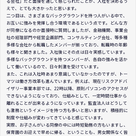
る会社」だと面接を通して感じられたことが、入社を決めるう
えで、とても大きかったと思います。
二つ目は、さまざまなバックグラウンドを持つ人がいる中で、
お互いに強みを発揮し合う環境であるという点です。どんな方
が同僚になるのか面接時に質問しましたが、金融機関、事業会
社の経理部門や経営企画部門、コンサルティング会社、等多種
多様な会社から転職したメンバーが揃っており、転職時の年齢
も様々と聞きました。入社後にその点は日々実感しています。
多様なバックグラウンドを持つメンバーが、各自の強みを活か
して働いているので、日々刺激を受けています。
また、これは入社時あまり意識していなかったのですが、トー
マツは働き方改革も進んでいます。例えば、現在リスクアドバ
イザリー事業本部では、22時以降、原則パソコンのアクセスが
できないようになっており、仕組みとして、一定時間仕事から
離れることが出来るようになっています。監査法人はどうして
も激務というイメージを持つ方も多いと思いますが、積極的に
制度や仕組みが変わってきていると感じています。
実際、お子さんがいる同僚の中には時短勤務の方もいますし、
保育園のお迎えで早めに帰る、ということも、男女関係なく皆