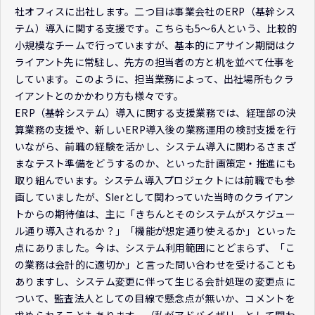
社オフィスに出社します。二つ目は事業会社のERP（基幹シス
テム）導入に関する支援です。こちらも5～6人という、比較的
小規模なチームで行っていますが、基本的にアサイン期間はク
ライアント先に常駐し、先方の担当者の方と机を並べて仕事を
しています。このように、担当業務によって、出社場所もクラ
イアントとのかかわり方も様々です。
ERP（基幹システム）導入に関する支援業務では、経理部の決
算業務の支援や、新しいERP導入後の業務運用の検討支援を行
いながら、前職の経験を活かし、システム導入に関わるさまざ
まなテスト準備をどうするのか、といった計画策定・推進にも
取り組んでいます。システム導入プロジェクトには前職でも参
画していましたが、SIerとして関わっていた当時のクライアン
トからの期待値は、主に「きちんとそのシステムがスケジュー
ル通り導入されるか？」「機能が想定通り使えるか」といった
点にありました。今は、システム利用範囲にとどまらず、「こ
の業務は会計的に適切か」と言った問い合わせを受けることも
ありますし、システム変更に伴って生じる会計処理の変更点に
ついて、監査法人としての目線で懸念点が無いか、コメントを
求められることもあります。（私がアドバイザリーとして関わ