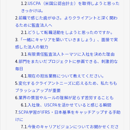
1.2.
USCPA（米国公認会計士）を取得しようと思った
きっかけは。
2.
前職で感じた歯がゆさ。よりクライアントと深く関わ
るために監査法人へ
2.1.
どうして転職活動をしようと思ったのですか。
3.
「一緒にキャリアを築いていきましょう」、面接で実
感した法人の魅力
3.1.
有限責任監査法人トーマツに入社を決めた理由
4.
部門をまたいだプロジェクトに参画できる、刺激的な
毎日
4.1.
現在の担当業務について教えてください。
5.
変化するクライアントニーズに応えるため、私たちも
ブラッシュアップが重要
6.
業界の慣習やルールの理解が足らず苦労することも
6.1.
入社後、USCPAを活かせていると感じる瞬間
7.
SCPA学習がIFRS・日本基準をキャッチアップする手助
けに
7.1.
今後のキャリアビジョンについてお聞かせくださ