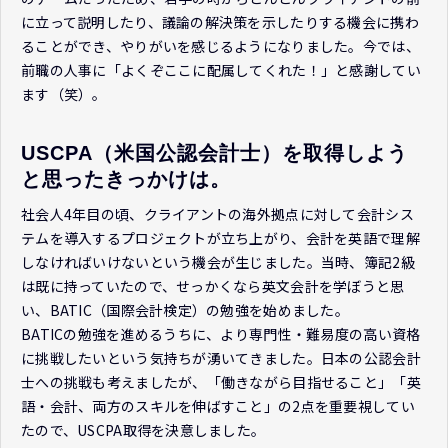
に立って説明したり、議論の解決策を示したりする機会に携わ
ることができ、やりがいを感じるようになりました。今では、
前職の人事に「よくぞここに配属してくれた！」と感謝してい
ます（笑）。
USCPA（米国公認会計士）を取得しよう
と思ったきっかけは。
社会人4年目の頃、クライアントの海外拠点に対して会計シス
テムを導入するプロジェクトが立ち上がり、会計を英語で理解
しなければいけないという機会が生じました。当時、簿記2級
は既に持っていたので、せっかくなら英文会計を学ぼうと思
い、BATIC（国際会計検定）の勉強を始めました。
BATICの勉強を進めるうちに、より専門性・難易度の高い資格
に挑戦したいという気持ちが湧いてきました。日本の公認会計
士への挑戦も考えましたが、「働きながら目指せること」「英
語・会計、両方のスキルを伸ばすこと」の2点を重要視してい
たので、USCPA取得を決意しました。