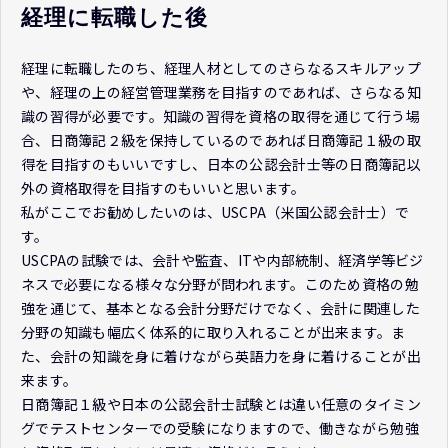
経理に転職した後
経理に転職したのち、経理人材としてのさらなるスキルアップ
や、経理の上の経営管理業務を目指すのであれば、さらなる知
識の習得が必要です。知識の習得を資格の取得を通じて行う場
合、日商簿記２級を保持しているのであれば日商簿記１級の取
得を目指すのもいいですし、日本の公認会計士等の日商簿記以
外の資格取得を目指すのもいいと思います。
私がここでお勧めしたいのは、USCPA（米国公認会計士）で
す。
USCPAの試験では、会計や監査、ITや内部統制、経済学等ビジ
ネスで必要になる様々な分野が問われます。このため資格の勉
強を通じて、基本となる会計分野だけでなく、会計に関連した
分野の知識も幅広く体系的に取り入れることが出来ます。ま
た、会計の知識を身に着けながら英語力を身に着けることが出
来ます。
日商簿記１級や日本の公認会計士試験とは違い任意のタイミン
グでテストセンターでの受験になりますので、働きながら勉強