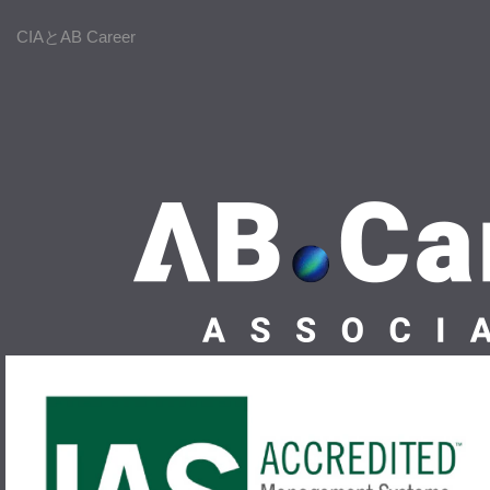
CIAとAB Career