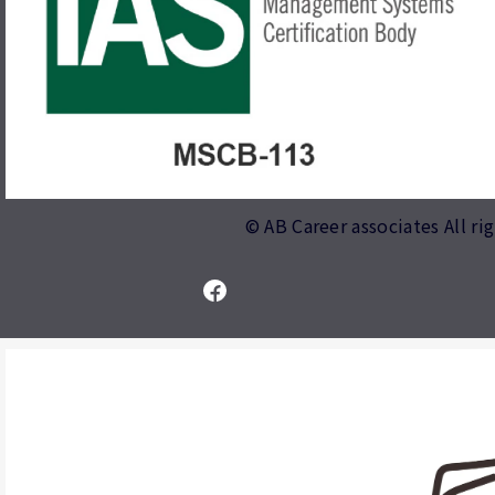
© AB Career associates All ri