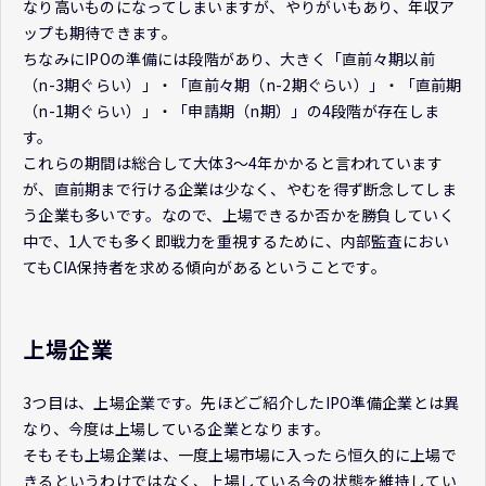
なり高いものになってしまいますが、やりがいもあり、年収ア
ップも期待できます。
ちなみにIPOの準備には段階があり、大きく「直前々期以前
（n-3期ぐらい）」・「直前々期（n-2期ぐらい）」・「直前期
（n-1期ぐらい）」・「申請期（n期）」の4段階が存在しま
す。
これらの期間は総合して大体3～4年かかると言われています
が、直前期まで行ける企業は少なく、やむを得ず断念してしま
う企業も多いです。なので、上場できるか否かを勝負していく
中で、1人でも多く即戦力を重視するために、内部監査におい
てもCIA保持者を求める傾向があるということです。
上場企業
3つ目は、上場企業です。先ほどご紹介したIPO準備企業とは異
なり、今度は上場している企業となります。
そもそも上場企業は、一度上場市場に入ったら恒久的に上場で
きるというわけではなく、上場している今の状態を維持してい