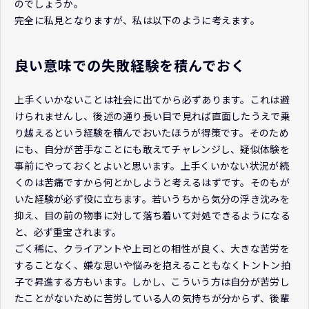
のでしょうか。
完全に私見となりますが、私は以下のように考えます。
良い意味での失敗経験を積んでおく
上手くいかないことは社会に出てから必ずあります。これは避
けられませんし、後述の通り長い目で見れば直面したうえで乗
り越えるという経験を積んでおいたほうが得策です。そのため
にも、自分が苦手なことにも敢えてチャレンジし、疑似体験を
事前にやっておくとよいと思います。上手くいかない状況が続
くのは苦痛ですから何とかしようと考えるはずです。そのもが
いた経験が必ず役に立ちます。若いうちから気分の浮き沈みを
抑え、目の前の物事に対して落ち着いて対処できるようになる
と、必ず重宝されます。
ごく稀に、クライアントや上司との相性が良く、大きな苦労を
することなく、嫌な思いや悩みを抱えることもなくトントン拍
子で昇進する方もいます。しかし、こういう方は自分が苦労し
たことがないために苦労している人の気持ちが分からず、後輩