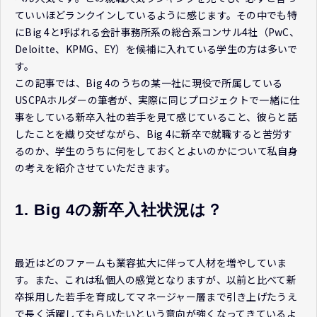
ていいほどランクインしているように感じます。その中でも特
にBig 4と呼ばれる会計事務所系の総合系コンサル4社（PwC、
Deloitte、KPMG、EY）を候補に入れている学生の方は多いで
す。
この記事では、Big 4のうちの某一社に現役で所属している
USCPAホルダーの筆者が、実際に同じプロジェクトで一緒に仕
事をしている新卒入社の若手を見て感じていること、彼らと話
したことを織り交ぜながら、Big 4に新卒で就職すると苦労す
るのか、学生のうちに何をしておくとよいのかについて私自身
の考えを紹介させていただきます。
1. Big 4の新卒入社状況は？
最近はどのファームも業容拡大に伴って人材を増やしていま
す。また、これは私個人の感覚となりますが、以前と比べて新
卒採用した若手を育成してマネージャー層まで引き上げたうえ
で長く活躍してもらいたいという意向が強くなってきているよ