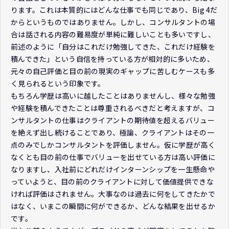
ります。これは本質的にはどんな仕事でも同じであり、Big 4だ
からというものではありません。しかし、コンサルタントの場
合は話される内容の難易度が単純に難しいことも多いですし、
前述のように「自分はこれだけ勉強してきた、これだけ経験を
積んできた」という自信を持っている方が相対的に多いため、
元々の自己評価と目の前の現実のギャップに苦しむケースも多
く見られるという印象です。
もちろん学歴は高いに越したことはありませんし、様々な勉強
や経験を積んできたことは尊重されるべきだと考えますが、コ
ンサルタントの仕事はクライアントの期待値を超えるバリュー
を絶えず出し続けることであり、極論、クライアントはその一
点のみでしかコンサルタントを評価しません。仮に学歴が高く
なくとも目の前の仕事でバリューを出せている方は高い評価に
なりますし、入社前にどれだけインターンシップを一生懸命や
っていようと、目の前のクライアントに対して価値提供できな
ければ評価はされません。大事なのは過去に何をしてきたかで
はなく、いまこの瞬間に何ができるか、どんな結果を出せるか
です。