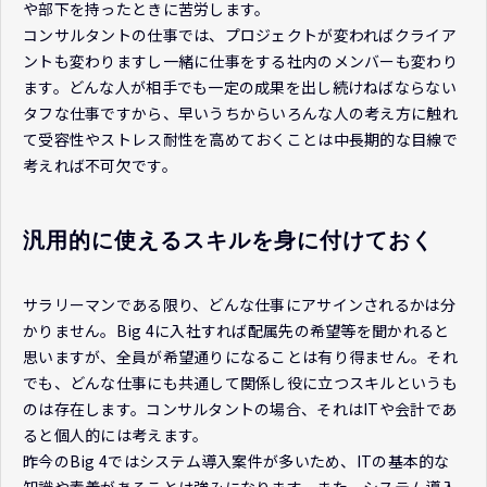
や部下を持ったときに苦労します。
コンサルタントの仕事では、プロジェクトが変わればクライア
ントも変わりますし一緒に仕事をする社内のメンバーも変わり
ます。どんな人が相手でも一定の成果を出し続けねばならない
タフな仕事ですから、早いうちからいろんな人の考え方に触れ
て受容性やストレス耐性を高めておくことは中長期的な目線で
考えれば不可欠です。
汎用的に使えるスキルを身に付けておく
サラリーマンである限り、どんな仕事にアサインされるかは分
かりません。Big 4に入社すれば配属先の希望等を聞かれると
思いますが、全員が希望通りになることは有り得ません。それ
でも、どんな仕事にも共通して関係し役に立つスキルというも
のは存在します。コンサルタントの場合、それはITや会計であ
ると個人的には考えます。
昨今のBig 4ではシステム導入案件が多いため、ITの基本的な
知識や素養があることは強みになります。また、システム導入