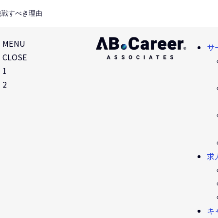
挑戦すべき理由
MENU
サ
CLOSE
1
2
求
キ