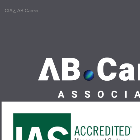
CIAとAB Career