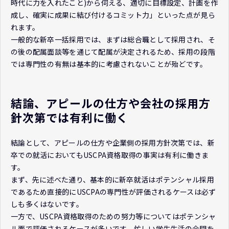
時代に力を入れたこと)から伺える、適切に目標設定、計画を作
成し、確実に成果に結び付けるコミット力」といった点が見ら
れます。
一般的な新卒一括採用では、まずは総合職として採用され、そ
の後の配属面談等を通じて配属が決定されるため、採用の段階
では専門性の有無は基本的に考慮されないことが殆どです。
結論、アピールの仕方や会社の採用方
針次第では有利に働く
結論として、アピールの仕方や企業側の採用方針次第では、新
卒での就活においてもUSCPA資格取得の事実は有利に働きま
す。
まず、先に述べた通り、基本的に新卒就活はポテンシャル採用
であるため直接的にUSCPAの専門性が評価されるケースは必ず
しも多くはないです。
一方で、USCPA資格取得のための努力等についてはポテンシャ
ル面で評価されるケースが多いです。忙しい学生生活の合間を