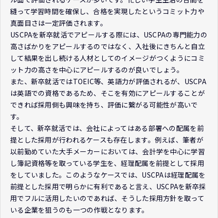
縫って学習時間を確保し、合格を実現したというコミット力や
真面目さは一定評価されます。
USCPAを新卒就活でアピールする際には、USCPAの専門能力の
高さばかりをアピールするのではなく、入社後にきちんと自立
して結果を出し続ける人材としてのイメージがつくようにコミ
ット力の高さを中心にアピールするのが良いでしょう。
また、新卒就活ではTOEIC等、英語力が評価されるが、USCPA
は英語での資格であるため、そこを有効にアピールすることが
できれば採用側も興味を持ち、評価に繋がる可能性が高いで
す。
そして、新卒就活では、会社によってはある部署への配属を前
提とした採用が行われるケースも存在します。例えば、筆者が
以前勤めていた大手メーカーにおいては、会計学を中心に学習
し簿記資格等を取っている学生を、経理配属を前提として採用
をしていました。このようなケースでは、USCPAは経理配属を
前提とした採用で明らかに有利であると言え、USCPAを新卒採
用でフルに活用したいのであれば、そうした採用方針を取って
いる企業を狙うのも一つの作戦となります。