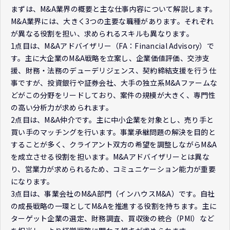
まずは、M&A業界の概要と主な仕事内容について解説します。
M&A業界には、大きく3つの主要な職種があります。それぞれ
が異なる役割を担い、求められるスキルも異なります。
1点目は、M&Aアドバイザリー（FA：Financial Advisory）で
す。主に大企業のM&A戦略を立案し、企業価値評価、交渉支
援、財務・法務のデューデリジェンス、契約締結支援を行う仕
事ですが、投資銀行や証券会社、大手の独立系M&Aファームな
どがこの分野をリードしており、案件の規模が大きく、専門性
の高い分析力が求められます。
2点目は、M&A仲介です。主に中小企業を対象とし、売り手と
買い手のマッチングを行います。事業承継問題の解決を目的と
することが多く、クライアント双方の希望を調整しながらM&A
を成立させる役割を担います。M&Aアドバイザリーとは異な
り、営業力が求められるため、コミュニケーション能力が重要
になります。
3点目は、事業会社のM&A部門（インハウスM&A）です。自社
の成長戦略の一環としてM&Aを推進する役割を持ちます。主に
ターゲット企業の選定、財務調査、買収後の統合（PMI）など