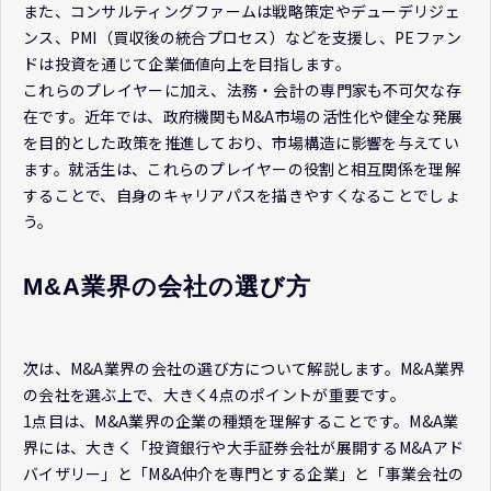
また、コンサルティングファームは戦略策定やデューデリジェ
ンス、PMI（買収後の統合プロセス）などを支援し、PEファン
ドは投資を通じて企業価値向上を目指します。
これらのプレイヤーに加え、法務・会計の専門家も不可欠な存
在です。近年では、政府機関もM&A市場の活性化や健全な発展
を目的とした政策を推進しており、市場構造に影響を与えてい
ます。就活生は、これらのプレイヤーの役割と相互関係を理解
することで、自身のキャリアパスを描きやすくなることでしょ
う。
M&A業界の会社の選び方
次は、M&A業界の会社の選び方について解説します。M&A業界
の会社を選ぶ上で、大きく4点のポイントが重要です。
1点目は、M&A業界の企業の種類を理解することです。M&A業
界には、大きく「投資銀行や大手証券会社が展開するM&Aアド
バイザリー」と「M&A仲介を専門とする企業」と「事業会社の