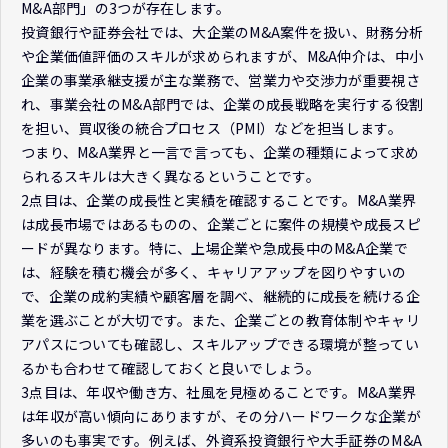
M&A部門」の3つが存在します。
投資銀行や証券会社では、大企業のM&A案件を扱い、財務分析
や企業価値評価のスキルが求められますが、M&A仲介は、中小
企業の事業承継支援が主な業務で、営業力や交渉力が重要視さ
れ、事業会社のM&A部門では、企業の成長戦略を実行する役割
を担い、買収後の統合プロセス（PMI）などを担当します。
つまり、M&A業界と一言で言っても、企業の種類によって求め
られるスキルは大きく異なるということです。
2点目は、企業の成長性と実績を確認することです。M&A業界
は成長市場ではあるものの、企業ごとに案件の規模や成長スピ
ードが異なります。特に、上場企業や急成長中のM&A企業で
は、経験を積む機会が多く、キャリアアップを図りやすいの
で、企業の成約実績や顧客層を調べ、継続的に成長を続ける企
業を選ぶことが大切です。また、企業ごとの教育体制やキャリ
アパスについても確認し、スキルアップできる環境が整ってい
るかも合わせて確認しておくと良いでしょう。
3点目は、年収や働き方、社風を見極めることです。M&A業界
は年収が高い傾向にありますが、その分ハードワークな企業が
多いのも事実です。例えば、外資系投資銀行や大手証券のM&A