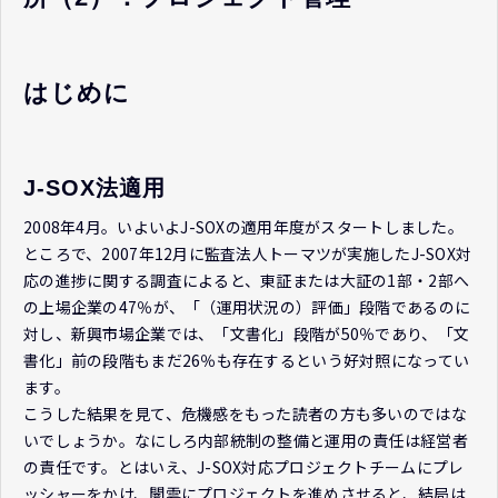
はじめに
J-SOX法適用
2008年4月。いよいよJ-SOXの適用年度がスタートしました。
ところで、2007年12月に監査法人トーマツが実施したJ-SOX対
応の進捗に関する調査によると、東証または大証の1部・2部へ
の上場企業の47％が、「（運用状況の）評価」段階であるのに
対し、新興市場企業では、「文書化」段階が50％であり、「文
書化」前の段階もまだ26％も存在するという好対照になってい
ます。
こうした結果を見て、危機感をもった読者の方も多いのではな
いでしょうか。なにしろ内部統制の整備と運用の責任は経営者
の責任です。とはいえ、J-SOX対応プロジェクトチームにプレ
ッシャーをかけ、闇雲にプロジェクトを進めさせると、結局は