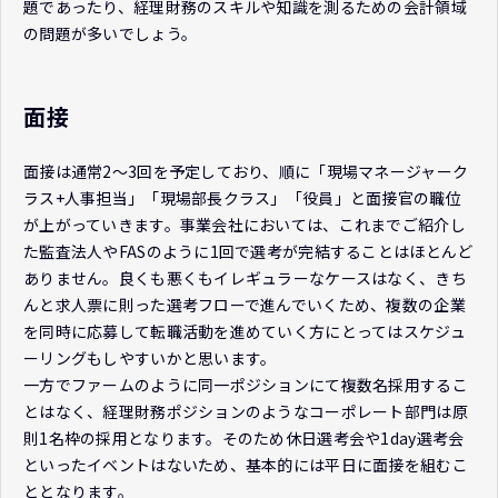
題であったり、経理財務のスキルや知識を測るための会計領域
の問題が多いでしょう。
面接
面接は通常2～3回を予定しており、順に「現場マネージャーク
ラス+人事担当」「現場部長クラス」「役員」と面接官の職位
が上がっていきます。事業会社においては、これまでご紹介し
た監査法人やFASのように1回で選考が完結することはほとんど
ありません。良くも悪くもイレギュラーなケースはなく、きち
んと求人票に則った選考フローで進んでいくため、複数の企業
を同時に応募して転職活動を進めていく方にとってはスケジュ
ーリングもしやすいかと思います。
一方でファームのように同一ポジションにて複数名採用するこ
とはなく、経理財務ポジションのようなコーポレート部門は原
則1名枠の採用となります。そのため休日選考会や1day選考会
といったイベントはないため、基本的には平日に面接を組むこ
ととなります。