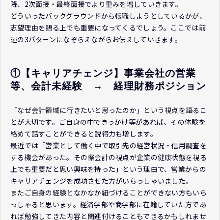
降、2次面接・最終面接でより重みを増していきます。
どういったバックグラウンドから転職しようとしているかが、
志望理由を語る上でも重要になってくるでしょう。ここでは前
述の3パターンになぞらえながらお伝えしていきます。
①【キャリアチェンジ】事業会社の営業
等、会計未経験　→　経理財務ポジション
「なぜ会計領域に行きたいと思ったのか」という視点を語るこ
とが大切です。ご自身の中できっかけ等があれば、その体験を
絡めて話すことができると説得力も増します。
最近では「営業として働く中で取引先の経営状況・信用調査を
する機会があった。その際会計の視点が企業の健康状態を視る
上でも重要だと思い興味を持った」という理由で、営業からの
キャリアチェンジを成功させた方がいらっしゃいました。
またご自身の経験となかなか紐づけることができない方もいら
っしゃると思います。経済学部や商学部に在籍していた方であ
れば勉強してきた内容と関連付けることもできるかもしれませ