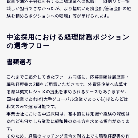
企業や海外子会社を有する上場企業への転職」「縦割りで一領
域しか担当できなかったが、より幅広い財務会計/管理会計の経
験を積めるポジションへの転職」等が挙げられます。
中途採用における経理財務ポジション
の選考フロー
書類選考
これまでご紹介してきたファーム同様に、応募書類は履歴書・
職務経歴書の2種をご用意いただきます。外資系企業へ応募す
る際は英文レジュメの提出を求められるケースもありますが、
国内企業であれば(大手グローバル企業であっても)ほとんどは
和文のみで選考可能です。
事業会社における中途採用は、基本的には知識や経験の深浅は
あれども何かしら業務に親和性のある方を求める傾向がありま
す。
そのため、経験のマッチング具合を測る上でも職務経歴書の作