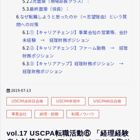
5.2.
2次面接（現場部長クラス）：
5.3.
最終面接（役員）：
6.
なぜ転職しようと思ったのか（＝志望理由）という質
問への対策
6.1.
①【キャリアチェンジ】事業会社の営業等、会計
未経験 → 経理財務ポジション
6.2.
②【キャリアチェンジ】ファーム勤務 → 経理
財務ポジション
6.3.
③【キャリアアップ】経理財務ポジション →
経理財務ポジション
2019-07-13
USCPA全科目合格
USCPA学習中
USCPA科目合格
事業会社
経理・財務
転職ノウハウ
vol.17 USCPA転職活動⑥ 「経理経験