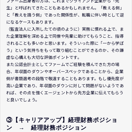
ファーム出身者の方は、これまでクライアント企業から「先
生」と呼ばれてきたこともあるかもしれません。「教える側」
と「教えを請う側」であった関係性が、転職に伴い時として逆
になるケースもあります。
（監査法人に入所したての頃のように）実務に慣れる上で、ま
た企業理解を深める上で同僚や先輩に助けてもらうこと、指導
されることも多いかと思います。そういった際に「一から学ぼ
う」という気持ちをもって取り組むことができるのか、その謙
虚な心構えも大切な評価ポイントです。
また公認会計士としてファームでご経験を積んできた方の場
合、年収面のダウンやオーバースペックであることから、企業
側が書類選考の段階で敬遠することもあります。もし優先度が
高い企業であり、年収面のダウンに対して問題がないようであ
れば、その点を強くエージェントから先方企業に伝えてもらう
と良いでしょう。
③【キャリアアップ】経理財務ポジショ
ン　→　経理財務ポジション