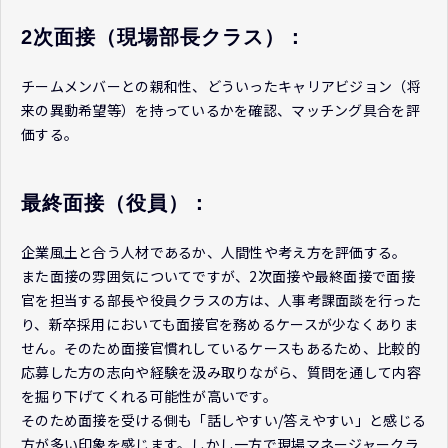
2次面接（現場部長クラス）：
チームメンバーとの親和性、どういったキャリアビジョン（将
来の異動希望等）を持っているかを確認、マッチング具合を評
価する。
最終面接（役員）：
企業風土と合う人材であるか、人間性や考え方を評価する。
また面接の雰囲気についてですが、2次面接や最終面接で面接
官を担当する部長や役員クラスの方は、人事考課面談を行った
り、新卒採用においても面接官を務めるケースが少なくありま
せん。そのため面接官慣れしているケースもあるため、比較的
応募した方の志向や経験を汲み取りながら、質問を通して内容
を掘り下げてくれる可能性が高いです。
そのため面接を受ける側も「話しやすい/答えやすい」と感じる
方が多い印象を感じます。しかし一方で現場マネージャークラ