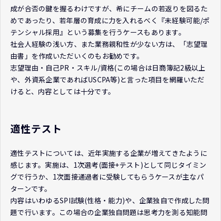
成が合否の鍵を握るわけですが、希にチームの若返りを図るた
めであったり、若年層の育成に力を入れるべく『未経験可能/ポ
テンシャル採用』という募集を行うケースもあります。
社会人経験の浅い方、また業務親和性が少ない方は、「志望理
由書」を作成いただいくのもお勧めです。
志望理由・自己PR・スキル/資格(この場合は日商簿記2級以上
や、外資系企業であればUSCPA等)と言った項目を網羅いただ
けると、内容としては十分です。
適性テスト
適性テストについては、近年実施する企業が増えてきたように
感じます。実施は、1次選考(面接+テスト)として同じタイミン
グで行うか、1次面接通過者に受験してもらうケースが主なパ
ターンです。
内容はいわゆるSPI試験(性格・能力)や、企業独自で作成した問
題で行います。この場合の企業独自問題は思考力を測る知能問