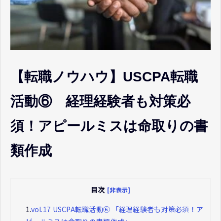
【転職ノウハウ】USCPA転職
活動⑥ 経理経験者も対策必
須！アピールミスは命取りの書
類作成
目次
[非表示]
1.
vol.17 USCPA転職活動⑥ 「経理経験者も対策必須！ア