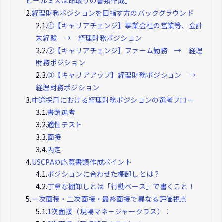
ピールミスは命取りの書類作成」
2.
経理財務ポジションを目指す方のバックグラウンド
2.1.
①【キャリアチェンジ】事業会社の営業等、会計
未経験 → 経理財務ポジション
2.2.
②【キャリアチェンジ】ファーム勤務 → 経理
財務ポジション
2.3.
③【キャリアアップ】経理財務ポジション →
経理財務ポジション
3.
中途採用における経理財務ポジションの選考フロー
3.1.
書類選考
3.2.
適性テスト
3.3.
面接
3.4.
内定
4.
USCPAの応募書類作成ポイント
4.1.
ポジションに合わせた棚卸しとは？
4.2.
丁寧な棚卸しとは「行動ベース」で書くこと！
5.
一次面接・二次面接・最終面接で異なる評価視点
5.1.
1次面接（現場マネージャークラス）：