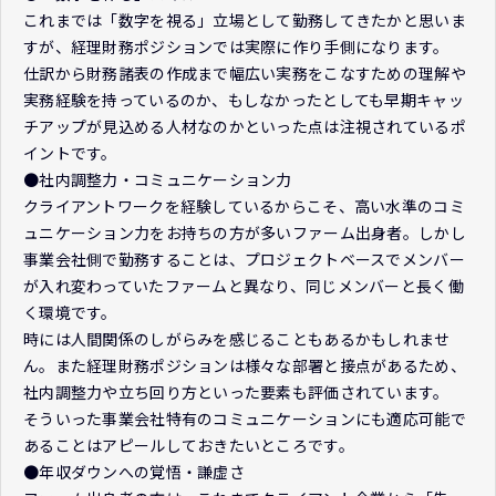
これまでは「数字を視る」立場として勤務してきたかと思いま
すが、経理財務ポジションでは実際に作り手側になります。
仕訳から財務諸表の作成まで幅広い実務をこなすための理解や
実務経験を持っているのか、もしなかったとしても早期キャッ
チアップが見込める人材なのかといった点は注視されているポ
イントです。
●社内調整力・コミュニケーション力
クライアントワークを経験しているからこそ、高い水準のコミ
ュニケーション力をお持ちの方が多いファーム出身者。しかし
事業会社側で勤務することは、プロジェクトベースでメンバー
が入れ変わっていたファームと異なり、同じメンバーと長く働
く環境です。
時には人間関係のしがらみを感じることもあるかもしれませ
ん。また経理財務ポジションは様々な部署と接点があるため、
社内調整力や立ち回り方といった要素も評価されています。
そういった事業会社特有のコミュニケーションにも適応可能で
あることはアピールしておきたいところです。
●年収ダウンへの覚悟・謙虚さ