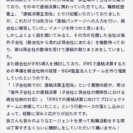
ており、その中で連結決算に携わっていた方でした。職務経歴
書上、「連結決算主担当」とだけ記載いただいておりました
が、これだけでは先方は「連結パッケージへの入力を行い、親
会社に報告していた」イメージを持つかと思います。
しかしよくよく話を聞いてみると、その方の在籍した会社は海
外子会社（親会社から見れば孫会社にあたる）を複数持ってお
り、彼は孫会社の数値を受けて連結の取りまとめをしていまし
た。
また親会社がIFRS導入を検討しており、IFRSで連結決算するた
めの準備を親会社側の経理・BIG4監査法人とチームを作り推進
していたというのです。
「（子会社側での）連結決算主担当」という業務内容が、実は
「海外子会社との連結決算（子会社と孫会社の関係性における
親会社側の対応）」「IFRSでの連結決算に向けてプロジェクト
チームに参画していたこと」という行動ベースの落とし込みに
よって、経験に深みと広がりが出たのです。
皆さんも我々のようなエージェントを使って転職活動をする際
は丁寧すぎるくらいに棚卸しをしていただいて構いません！