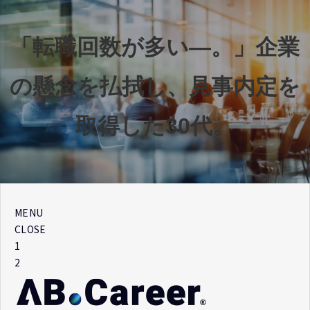
「転職回数が多い―。」企業
の懸念を払拭し、見事内定を
取得した30代。
MENU
CLOSE
1
2