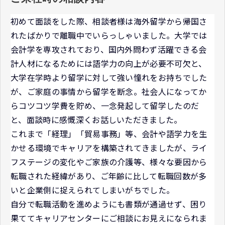
初めて面談をした際、相談者様は海外留学から帰国さ
れたばかりで離職中でいらっしゃいました。大学では
会計学を専攻されており、国内外問わず活躍できる会
計人材になるためには語学力の向上が必要不可欠と、
大学在学時より留学に対して強い憧れをお持ちでした
が、ご家庭の事情から留学を断念。社会人になってか
らコツコツ学費を貯め、一念発起して留学したのだ
と、面談時に感慨深くお話しいただきました。
これまで「経理」「貿易事務」等、会計や語学力を生
かせる環境でキャリアを構築されてきましたが、ライ
フステージの変化やご家族の介護等、様々な要因から
転職された経緯があり、ご年齢に比して転職回数が多
いと企業側に捉えられてしまいがちでした。
自分で転職活動を進めようにも書類が通過せず、困り
果ててキャリアセンターにご相談にお見えになられま