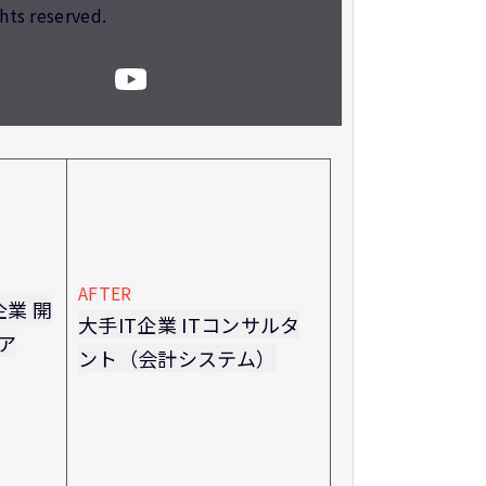
ghts reserved.
AFTER
企業 開
大手IT企業 ITコンサルタ
ア
ント（会計システム）