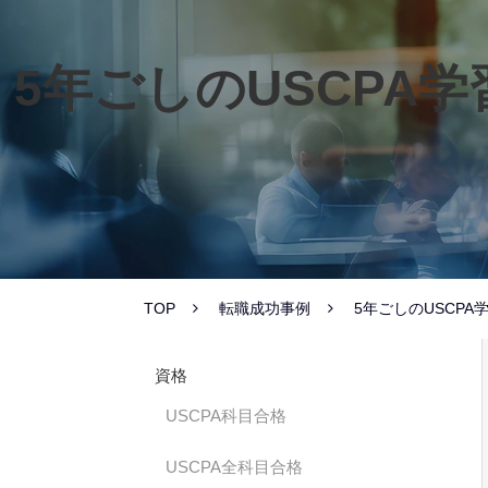
5年ごしのUSCPA
TOP
転職成功事例
5年ごしのUSCP
資格
USCPA科目合格
USCPA全科目合格