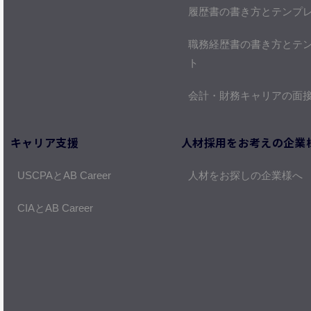
履歴書の書き方とテンプ
職務経歴書の書き方とテ
ト
会計・財務キャリアの面
キャリア支援
人材採用をお考えの企業
USCPAとAB Career
人材をお探しの企業様へ
CIAとAB Career