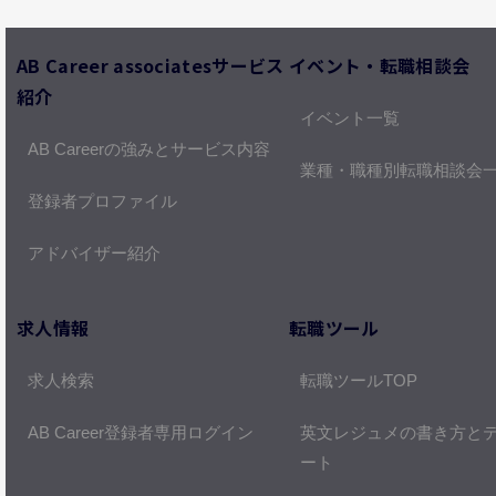
AB Career associatesサービス
イベント・転職相談会
紹介
イベント一覧
AB Careerの強みとサービス内容
業種・職種別転職相談会
登録者プロファイル
アドバイザー紹介
求人情報
転職ツール
求人検索
転職ツールTOP
AB Career登録者専用ログイン
英文レジュメの書き方と
ート