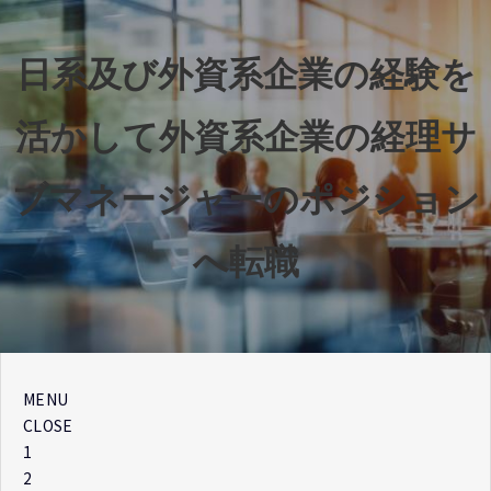
日系及び外資系企業の経験を
活かして外資系企業の経理サ
ブマネージャーのポジション
へ転職
MENU
CLOSE
1
2