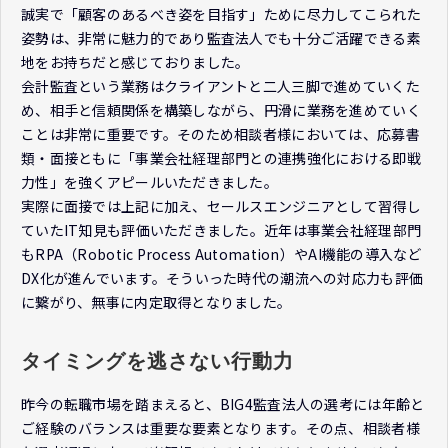
誠実で「顧客のあるべき姿を目指す」ために尽力してこられた
姿勢は、非常に魅力的であり監査法人でも十分ご活躍できる素
地をお持ちだと感じておりました。
会計監査という業務はクライアントと二人三脚で進めていくた
め、相手と信頼関係を構築しながら、円滑に業務を進めていく
ことは非常に重要です。そのため相談者様においては、応募書
類・面接ともに「事業会社経理部門との連携強化における即戦
力性」を強くアピールいただきました。
実際に面接では上記に加え、セールスエンジニアとして習得し
ていたIT知見も評価いただきました。近年は事業会社経理部門
もRPA（Robotic Process Automation）やAI機能の導入など
DX化が進んでいます。そういった時代の潮流への対応力も評価
に繋がり、無事に内定取得となりました。
タイミングを逃さない行動力
昨今の転職市場を踏まえると、BIG4監査法人の選考には年齢と
ご経験のバランスは重要な要素となります。その点、相談者様