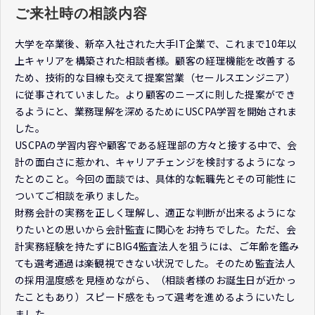
ご来社時の相談内容
大学を卒業後、新卒入社された大手IT企業で、これまで10年以
上キャリアを構築された相談者様。顧客の経理機能を改善する
ため、技術的な目線も交えて提案営業（セールスエンジニア）
に従事されていました。より顧客のニーズに則した提案ができ
るようにと、業務理解を深めるためにUSCPA学習を開始されま
した。
USCPAの学習内容や顧客である経理部の方々と接する中で、会
計の面白さに惹かれ、キャリアチェンジを検討するようになっ
たとのこと。今回の面談では、具体的な転職先とその可能性に
ついてご相談を承りました。
財務会計の実務を正しく理解し、適正な判断が出来るようにな
りたいとの思いから会計監査に関心をお持ちでした。ただ、会
計実務経験を持たずにBIG4監査法人を狙うには、ご年齢を鑑み
ても選考通過は楽観視できない状況でした。そのため監査法人
の採用温度感を見極めながら、（相談者様のお誕生日が近かっ
たこともあり）スピード感をもって選考を進めるようにいたし
ました。