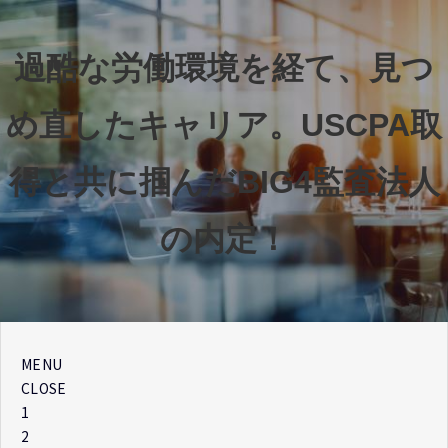
過酷な労働環境を経て、見つ
め直したキャリア。USCPA取
得と共に掴んだBIG4監査法人
の内定！
MENU
CLOSE
1
2