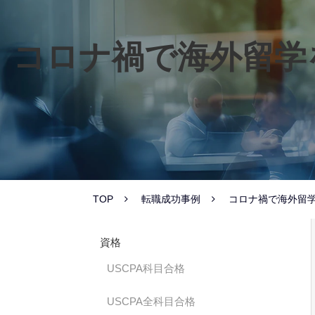
コロナ禍で海外留学
TOP
転職成功事例
コロナ禍で海外留学
資格
USCPA科目合格
USCPA全科目合格