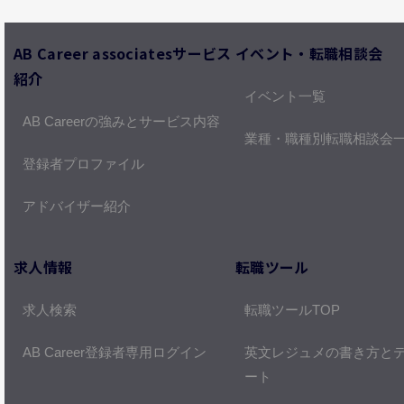
AB Career associatesサービス
イベント・転職相談会
紹介
イベント一覧
AB Careerの強みとサービス内容
業種・職種別転職相談会
登録者プロファイル
アドバイザー紹介
求人情報
転職ツール
求人検索
転職ツールTOP
AB Career登録者専用ログイン
英文レジュメの書き方と
ート