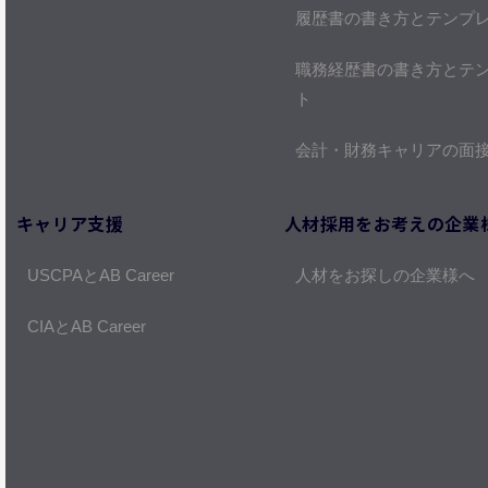
履歴書の書き方とテンプ
職務経歴書の書き方とテ
ト
会計・財務キャリアの面
キャリア支援
人材採用をお考えの企業
USCPAとAB Career
人材をお探しの企業様へ
CIAとAB Career