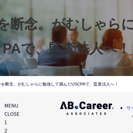
を断念。がむしゃらに
PAで、監査法人へ！
を断念。がむしゃらに勉強して掴んだUSCPAで、監査法人へ！
MENU
サ
CLOSE
1
2