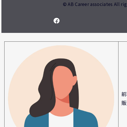
© AB Career associates All ri
前
販