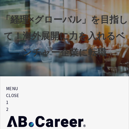
「経理×グローバル」を目指し
て！海外展開に力を入れるベ
ンチャー企業に転職
MENU
CLOSE
1
2