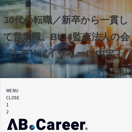
30代の転職／新卒から一貫し
て営業職。BIG4監査法人の会
計アドバイザリーに内定！
MENU
CLOSE
1
2