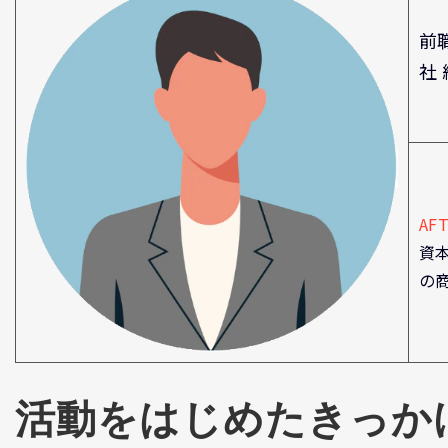
前
社
AF
資
の
活動をはじめたきっか