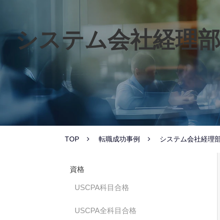
システム会社経理部
TOP
転職成功事例
システム会社経理部
資格
USCPA科目合格
USCPA全科目合格