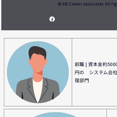
© AB Career associates All ri
前職 | 資本金約500
円の システム会社
理部門