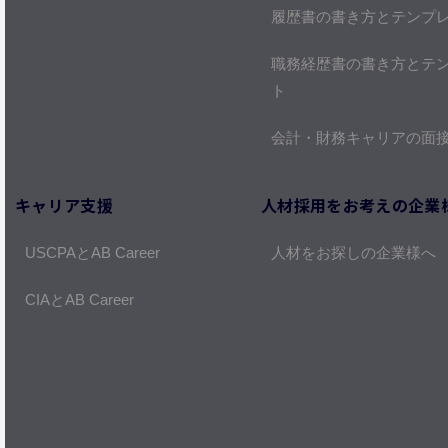
履歴書の書き方とテンプ
職務経歴書の書き方とテ
ト
会計・財務キャリアの面
キャリア支援
人材採用をお考えの企業
USCPAとAB Career
人材をお探しの企業様へ
CIAとAB Career