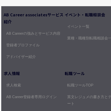
AB Career associatesサービス
イベント・転職相談会
紹介
イベント一覧
AB Careerの強みとサービス内容
業種・職種別転職相談会
登録者プロファイル
アドバイザー紹介
求人情報
転職ツール
求人検索
転職ツールTOP
AB Career登録者専用ログイン
英文レジュメの書き方と
ート