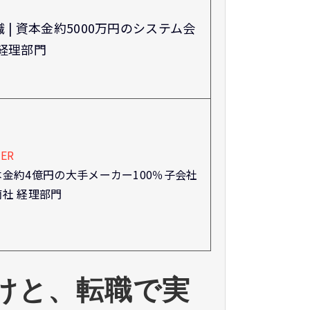
職 | 資本金約5000万円のシステム会
 経理部門
TER
本金約4億円の大手メーカー100％子会社
商社 経理部門
けと、転職で実