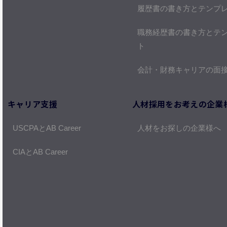
履歴書の書き方とテンプ
職務経歴書の書き方とテ
ト
会計・財務キャリアの面
キャリア支援
人材採用をお考えの企業
USCPAとAB Career
人材をお探しの企業様へ
CIAとAB Career