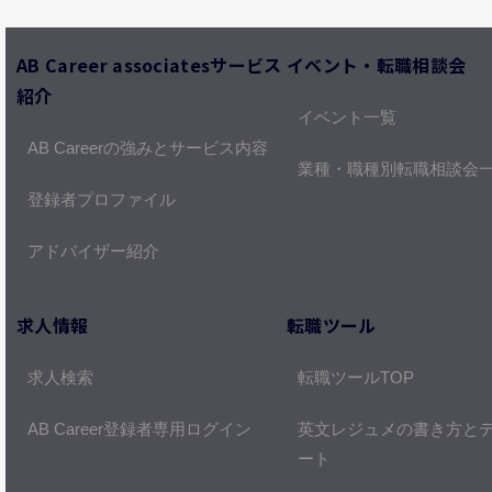
AB Career associatesサービス
イベント・転職相談会
紹介
イベント一覧
AB Careerの強みとサービス内容
業種・職種別転職相談会
登録者プロファイル
アドバイザー紹介
求人情報
転職ツール
求人検索
転職ツールTOP
AB Career登録者専用ログイン
英文レジュメの書き方と
ート