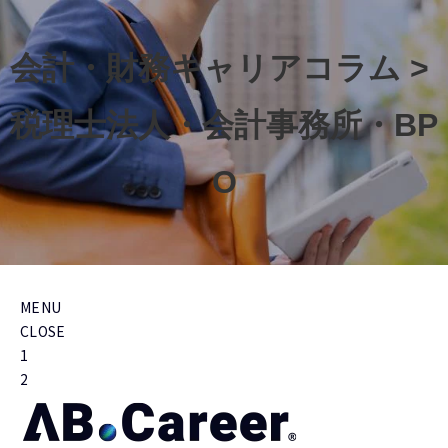
会計・財務キャリアコラム > 
税理士法人・会計事務所・BP
O
MENU
CLOSE
1
2