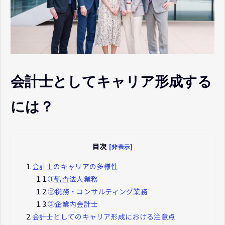
会計士としてキャリア形成する
には？
目次
[非表示]
1.
会計士のキャリアの多様性
1.1.
①監査法人業務
1.2.
②税務・コンサルティング業務
1.3.
③企業内会計士
2.
会計士としてのキャリア形成における注意点