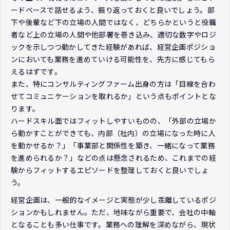
ードベースで話せるよう、振り返っておくと良いでしょう。部
下や後輩など下の立場の人間ではなく、どちらかというと役職
者など上の立場の人間や他部署を巻き込み、適切な数字やロジ
ックを示しつつ動かしてきた経験があれば、経営企画ポジショ
ンにおいても業務を進めていける可能性を、先方に感じてもら
えるはずです。
また、特にコンサルティングファーム出身の方は「目線を合わ
せてコミュニケーションを取れるか」という点もポイントとな
ります。
ハードスキル面ではフィットしやすいものの、「外部の立場か
ら動かすことができても、内部（社内）の立場になった時に人
を動かせるか？」「事業部と関係性を築き、一緒になって業務
を進められるか？」などの点は懸念されるため、これまでの経
験からフィットするエピソードを整理しておくと良いでしょ
う。
経営企画は、一般的なイメージと実態が少し乖離しているポジ
ションかもしれません。ただ、地味ながら重要で、会社の中軸
となることも多い仕事です。業務への理解を深めながら、現状