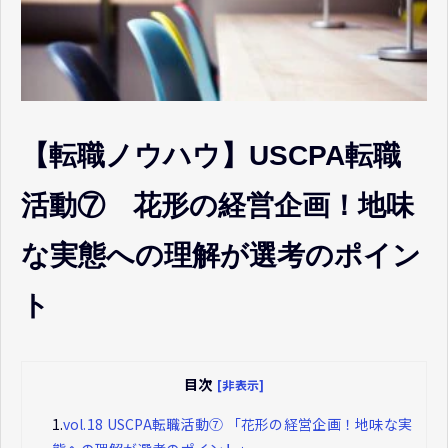
【転職ノウハウ】USCPA転職
活動⑦ 花形の経営企画！地味
な実態への理解が選考のポイン
ト
目次
[非表示]
1.
vol.18 USCPA転職活動⑦ 「花形の経営企画！地味な実