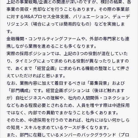
上記の事業戦略/企画との関連が深いのですが、検討の結果、各
事業の買収・売却などを行うこともあります。その際の事業部
に対するM&Aプロセス全体支援、バリュエーション、デューデ
リジェンス（場合によっては簡易的なもの）などを実施しま
す。
金融機関・コンサルティングファームや、外部の専門家とも連
携しながら業務を進めることも多くなります。
実際の採用ポジションでは、上記の3つの役割が混在していた
り、タイミングによって求められる役割が異なったりしますの
で、あくまで「経営企画」に求められる機能の整理として押さ
えていただければと思います。
なお、業務内容に加えて着目するべきは「募集背景」および
「部門構成」です。経営企画ポジションは（後ほど触れます
が）自社ビジネスへの理解や、社内の人間関係・コネクション
などもある程度必要とされるため、人員を増やす際は中途採用
ではなく、内部での異動でまかなうことも多くあります。
そのため、中途採用を行うのであれば、社内にはない何かしら
の知見・スキルを求めているケースが多くなります。
また、部門に在籍しているメンバーのバックグラウンド（プロ