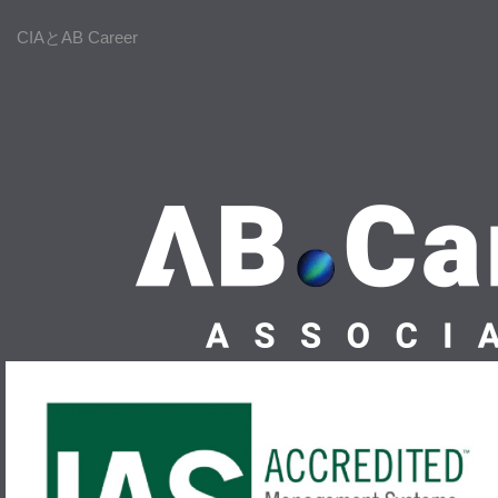
CIAとAB Career